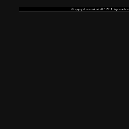
© Copyright I-muzzik.net 2001-2011. Reproduction tot