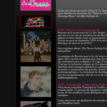
Avant son retour sur scène à Paris le 11 Se
nous dévoile son nouveau clip "Heart is a dr
Le clip c'est par ici.
Morning Phase !
14/07 - Buvette : on vous en reparle.
Buvette est le projet solo de Ce´dric Streuli,
seul sur sce`ne sous le pseudonyme de Buvette
albums et deux singles sous ce pseudonyme.
Voices est paru en septembre 2010 et le sec
Mexique est sorti en avril 2012.
Son troisième album, The Never Ending Cele
aujourd'hui.
La musique de Buvette peut e^tre de´crite 
alpin. Des couches se superposent, dans les e´
des rythmiques peu ordinaires. Il s’agit d’un
C’est par la recherche solitaire qu’il compos
alternant entre passages ambiants et rythmiqu
morceaux comprennent des paroles, chante´e
autobiographiques. La technique du doublage
lors des enregistrements, afin de cre´er de 
d'informations ici.
14/07 - Trampled By Turtles et leur 7ème 
Vous devez connaître Trampled by Turtles, q
courant juillet. Ce groupe de bluegrass, orig
le top 10 des meilleurs ventes Bluegrass du
semaines.
Leurs morceaux ont également été entendu dan
que Deadliest Catch.