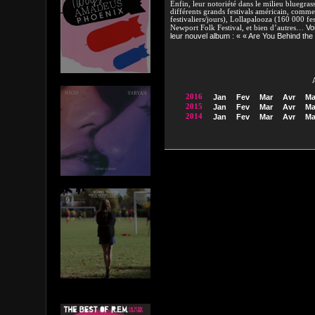
Enfin, leur notoriété dans le milieu bluegrass 
différents grands festivals américain, comme
festivaliers/jours), Lollapalooza (160 000 fest
Voi
Newport Folk Festival, et bien d’autres…
leur nouvel album : « « Are You Behind the 
2016
Jan
Fev
Mar
Avr
Ma
2015
Jan
Fev
Mar
Avr
Ma
2014
Jan
Fev
Mar
Avr
Ma