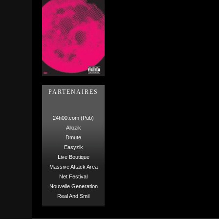
PARTENAIRES
24h00.com (Pub)
Allozik
Dmute
Easyzik
Live Boutique
Massive Attack Area
Net Festival
Nouvelle Generation
Real And Smil