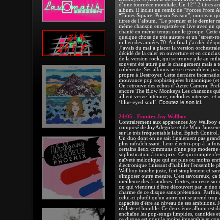
d’une tournéee mondiale. Un 12’’ 2 titres a
album. il inclut un remix de “Forces From Ab
“Times Square, Poison Season”, morceau qui
titres de l’album. “Le premier et le dernier 
même chanson enregistrée en live avec un qu
chanté en même temps que le groupe. Cette c
quelque chose de très austere et un ‘street-r
milieu des années 70. Au final j’ai décidé que
J’avais du mal à placer la version orchestrale
décidé de la caler en ouverture et en conclus
de la version rock, qui se trouve pile au mil
souvent été attiré par le changement mais a 
cohérente. Ses albums ne se ressemblent pas m
propre à Destroyer. Cette dernière incarnatio
mouvance pop sophistiquées britannique (et 
On retrouve des echos d’Aztec Camera, Pref
encore The Blow Monkeys.Les chansons qui
allient verve littéraire, melodies intenses, et
Ecoutez le son ici.
‘blue-eyed soul’.
24/05 - Ecoutez Joy Wellboy
Contrairement aux apparences Joy Wellboy es
composé de JoyAdegoke et de Wim Janssens 
sur le très fréquentable label Bpitch Control.
Un duo dont on ne sait finalement pas grand 
plus rafraîchissant. Leur électro-pop à la fo
certains lieux communs d'une pop moderne q
sophistication à tous prix. Ce qui compte c'est
naïveté mélodique qui est plus ou moins enri
électronique finissant d'habiller l'ensemble
Wellboy touche juste, fort simplement et san
s'imposer outre mesure. C'est savoureux, ç
meilleure des friandises. Certes, on reste sur 
ou qui viendrait d'être découvert par le duo 
charme de ce disque sans prétention. Parfoi
celui-ci plutôt qu'un autre qui se prend trop a
capacités d'être au niveau de ses ambitions.
réaliste et humble. Ce deuxième album est dél
enchaîne les pop-songs limpides, candides et 
ce disque est pour le moins imparable et con