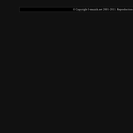
© Copyright I-muzzik.net 2001-2011. Reproduction tot