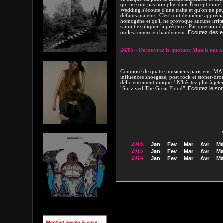
qui ne sont pas non plus dans l'exceptionnel
Wedding s'écoute d'une traite et qu'on ne pe
défauts majeurs. C'est tout de même appréci
homogène et qu'il ne provoque aucune irritat
saurait expliquer la présence. Pas question 
Ecoutez des ext
on les remercie chaudement.
24/05 - Découvrez le quatuor Man is not a
Composé de quatre musiciens parisiens, M
influences shoegaze, post rock et stoner-dron
délicieusement unique ! N'hésitez plus à jeter
Ecoutez le son 
"Survived The Great Flood".
2016
Jan
Fev
Mar
Avr
Ma
2015
Jan
Fev
Mar
Avr
Ma
2014
Jan
Fev
Mar
Avr
Ma