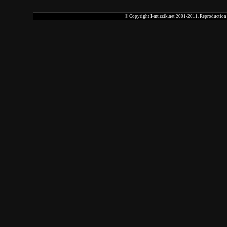
© Copyright I-muzzik.net 2001-2011. Reproduction tot