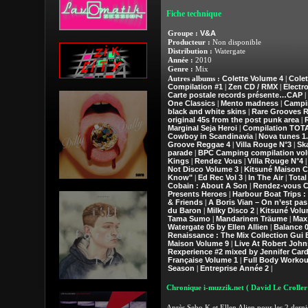
Fiche technique
V&A
Groupe :
Producteur :
Non disponible
Distribution :
Watergate
Année :
2010
Genre :
Mix
Colette Volume 4
Colet
Autres albums :
|
Compilation #1
Zen CD / RMX
Electr
|
|
Carte postale records présente…CAP
|
One Classics
Mento madness
Campi
|
|
black and white skins
Rare Grooves 
|
original 45s from the post punk area
|
Marginal Seja Heroi
Compilation TOT
|
Cowboy in Scandinavia
Nova tunes 1.
|
Groove Reggae 4
Villa Rouge N°3
Sk
|
|
parade
BPC Camping compilation vo
|
Kings
Rendez Vous
Villa Rouge N°4
|
|
Not Disco Volume 3
Kitsuné Maison C
|
Know"
Ed Rec Vol 3
In The Air
Total
|
|
|
Cobain : About A Son
Rendez-vous C
|
Presents Heroes
Harbour Boat Trips 
|
& Friends
A Boris Vian – On n’est pas
|
du Baron
Milky Disco 2
Kitsuné Volu
|
|
Tama Sumo
Mandarinen Träume
Max
|
|
Watergate 05 by Ellen Allien
Balance 0
|
Renaissance : The Mix Collection Gui 
Maison Volume 9
Live At Robert John
|
Rexperience #2 mixed by Jennifer Card
Française Volume 1
Full Body Workout
|
Season
Entreprise Année 2
|
|
Chronique i-muzzik.net
( David Le Croller
Après Sebo K et Ellen Alien pour les 2 dernie