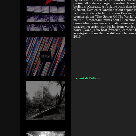
parisien dOP de se charger de réaliser la no
berlinois Watergate. A l’origine actifs dans l
Clément, Damien et Jonathan n’ont depuis l
la house ou de la techno. Ils nous l'avaient 
premier album "The Genius Of The World" et 
menu : 13 morceaux mixés dont 12 créations 
bonne idée de réaliser en collaboration avec d'
partagent et surfent sur des horizons variés 
house (Nöze), afro-beat (Wareika) et même
avant-goût du meilleur acabit avant le nouv
2010.
Extrait de l'album