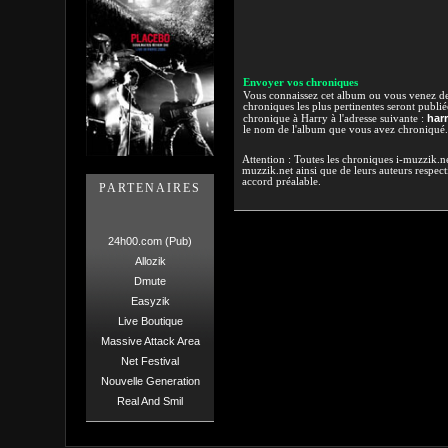
Envoyer vos chroniques
Vous connaissez cet album ou vous venez de l
chroniques les plus pertinentes seront publi
har
chronique à Harry à l'adresse suivante :
le nom de l'album que vous avez chroniqué.
Attention : Toutes les chroniques i-muzzik.net
muzzik.net ainsi que de leurs auteurs respectif
accord préalable.
PARTENAIRES
24h00.com (Pub)
Allozik
Dmute
Easyzik
Live Boutique
Massive Attack Area
Net Festival
Nouvelle Generation
Real And Smil