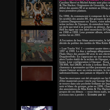
Caroline Hervé et Michel Amato sont plus co
& The Hacker. Originaires de Grenoble, ils s
début des années 90 et se mettent au DJing p
leurs premières platines.
En 1996, ils commencent à composer de la m
les synthés des années 80, des groupes de 
Liaisons Dangeuresues ou Yazoo, voire même 
scène techno de l'époque, ils entendent bien 
un style qui tend à se prendre au sérieux. A
Hell les signe sur son label munichois DJ Gi
en 1998 et 1999. Leur premier album, sobrem
sortira lui en 2001.
A l'occasion de leur 6ème anniversaire, le la
décide de publier des inédits de Miss Kittin
« Lost Tracks Vol. 1 » contient quatre titres 
1997 et 1999. Le duo y mélange allègremen
l'Italo Disco des années 80 avec le son elect
Dopplereffekt. En s'appuyant sur une structur
alors l'ordre établi de la techno de l'époque,
loops. Leur configuration à l'époque : Ko
TR-808, Siel DK80, et boîte à rythme Boss D
chansons si spontanées qu'elles paraissent pa
chante l'amour avec un extra-terrestre, la vi
sadomasochisme, sans jamais se départir de so
Tous les morceaux ont été récupérés sur les
d'être masterisés pour vinyle par George Ho
se trouve dans une pochette brillante sur laq
noir et blanc du groupe, prise en 1996. Ch
des annotations de Miss Kittin & The Hacker
propos de ces démos : « nous étions naifs, i
Ecoutez par ici
n'avions rien à perdre ».