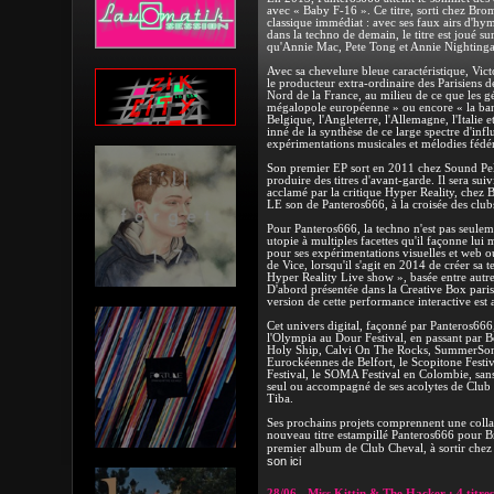
avec « Baby F-16 ». Ce titre, sorti chez Br
classique immédiat : avec ses faux airs d'hym
dans la techno de demain, le titre est joué 
qu'Annie Mac, Pete Tong et Annie Nightinga
Avec sa chevelure bleue caractéristique, Vict
le producteur extra-ordinaire des Parisiens d
Nord de la France, au milieu de ce que les g
mégalopole européenne » ou encore « la ban
Belgique, l'Angleterre, l'Allemagne, l'Italie et
inné de la synthèse de ce large spectre d'infl
expérimentations musicales et mélodies fédér
Son premier EP sort en 2011 chez Sound Pell
produire des titres d'avant-garde. Il sera sui
acclamé par la critique Hyper Reality, chez 
LE son de Panteros666, à la croisée des clubs
Pour Panteros666, la techno n'est pas seulem
utopie à multiples facettes qu'il façonne lui
pour ses expérimentations visuelles et web o
de Vice, lorsqu'il s'agit en 2014 de créer sa
Hyper Reality Live show », basée entre autre
D'abord présentée dans la Creative Box pari
version de cette performance interactive est 
Cet univers digital, façonné par Panteros666
l'Olympia au Dour Festival, en passant par
Holy Ship, Calvi On The Rocks, SummerSoni
Eurockéennes de Belfort, le Scopitone Festiva
Festival, le SOMA Festival en Colombie, san
seul ou accompagné de ses acolytes de Clu
Tiba.
Ses prochains projets comprennent une coll
nouveau titre estampillé Panteros666 pour B
premier album de Club Cheval, à sortir che
son ici
28/06 - Miss Kittin & The Hacker : 4 titres