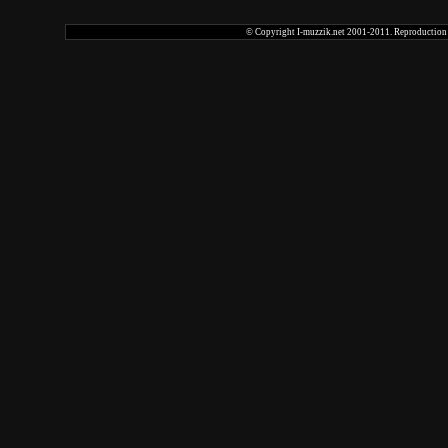
© Copyright I-muzzik.net 2001-2011. Reproduction tot