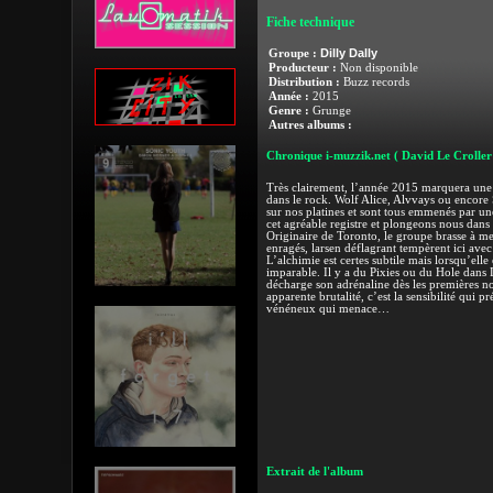
Fiche technique
Dilly Dally
Groupe :
Producteur :
Non disponible
Distribution :
Buzz records
Année :
2015
Genre :
Grunge
Autres albums :
Chronique i-muzzik.net
( David Le Croller
Très clairement, l’année 2015 marquera une
dans le rock. Wolf Alice, Alvvays ou encore
sur nos platines et sont tous emmenés par u
cet agréable registre et plongeons nous dans
Originaire de Toronto, le groupe brasse à mer
enragés, larsen déflagrant tempèrent ici avec
L’alchimie est certes subtile mais lorsqu’elle 
imparable. Il y a du Pixies ou du Hole dans 
décharge son adrénaline dès les premières not
apparente brutalité, c’est la sensibilité qui 
vénéneux qui menace…
Extrait de l'album