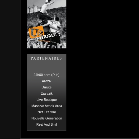
PARTENAIRES
24h00.com (Pub)
Allozik
Dmute
Easyzik
Live Boutique
Massive Attack Area
Net Festival
Nouvelle Generation
Real And Smil