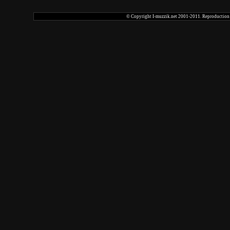
© Copyright I-muzzik.net 2001-2011. Reproduction tot