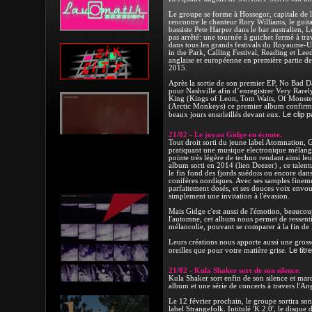
Le groupe se forme à Hossegor, capitale de 
rencontre le chanteur Rory Williams, le guit
bassiste Pete Harper dans le bar australien, 
pas arrêté: une tournée à guichet fermé à tra
dans tous les grands festivals du Royaume-Un
in the Park, Calling Festival, Reading et Lee
anglaise et européenne en première partie 
2015.
Après la sortie de son premier EP, No Bad D
pour Nashville afin d’enregistrer Very Rarel
King (Kings of Leon, Tom Waits, Of Monste
(Arctic Monkeys) ce premier album confi
Le clip pa
beaux jours ensoleillés devant eux.
21/02 - Le joyau Gidge en écoute.
Tout droit sorti du jeune label Atomnation, 
pratiquant une musique electronique mélange
pointe très légère de techno rendant ainsi le
album sorti en 2014 (lien Deezer) , ce talen
le fin fond des fjords suédois ou encore dans
conifères nordiques. Avec ses samples fineme
parfaitement dosés, et ses douces voix envout
simplement une invitation à l'évasion.
Mais Gidge c'est aussi de l'émotion, beauco
l'automne, cet album nous permet de ressentir
mélancolie, pouvant se comparer à la fin de l
Leurs créations nous apporte aussi une gross
Le titr
oreilles que pour votre matière grise.
21/02 - Kula Shaker sort de son silence.
Kula Shaker sort enfin de son silence et ma
album et une série de concerts à travers l'An
Le 12 février prochain, le groupe sortira so
label Strangefolk. Intitulé 'K 2.0', le disque 