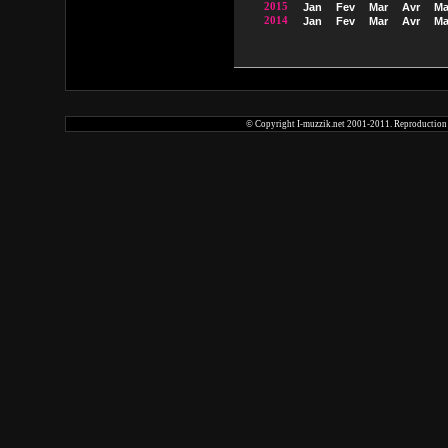
2015
Jan
Fev
Mar
Avr
Ma
2014
Jan
Fev
Mar
Avr
Ma
© Copyright I-muzzik.net 2001-2011. Reproduction tot