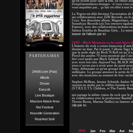
qu'on écoute pour faire la fête, un retour aux
d'expérimentations étranges : si vous vous r
vous inquiétez pas... ça fait cet effet à tout 
La Yegros est déjà devenue l'incarnation de 
ses collaborations avec ZZK Records, ou le 
Coya. Son deuxième album, Magnetismo, sort
Soundway Records (où l'on retrouve égalem
Estereo), avec des collaborations incluant en
Sabina Sciubba de Brazilian Girls... Le mieux
teaser de l'album par ici
14/02 - Black Mountain ou les anti-héros d
L'histoire du rock a connu beaucoup d’an
dernier en date. Par le passé, l’album Tago
que la seule règle du Rock’N Roll est qu’il n
PARTENAIRES
Floyd des années 70 nous montrait que l’arc
être cool tandis que Black Sabbath démontra
avec trois fois rien. Aujourd’hui, BLACK
nous n’avons pas à avoir peur du passé pou
futur, définissant ce qu'un groupe de rock cl
24h00.com (Pub)
millénaire. Le groupe annonce la sortie de 
avec des musiciens au sommet de leur carriè
Allozik
Stephen McBean, Jeremy Schmidt, Amber Web
Dmute
rejoints en studio par le célèbre bassiste et 
(S.T.R.E.E.T.S, Children, et The Family Ban
Easyzik
qui partage la même vision du rock que le gr
Live Boutique
en collaboration avec le producteur Randal
Massive Attack Area
Throne Room, Marissa Nadler) au fameux stu
clip par ici.
Net Festival
Nouvelle Generation
Real And Smil
2016
Jan
Fev
Mar
Avr
Ma