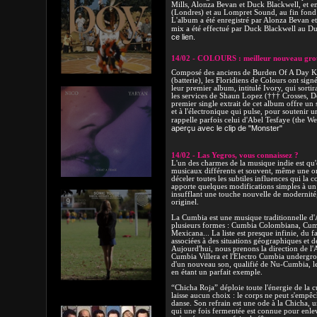
Mills, Alonza Bevan et Duck Blackwell, et enr
(Londres) et au Lompret Sound, au fin fond 
L'album a été enregistré par Alonza Bevan et
mix a été effectué par Duck Blackwell au 
ce lien.
14/02 - COLOURS : meilleur nouveau group
Composé des anciens de Burden Of A Day K
(batterie), les Floridiens de Colours ont sig
leur premier album, intitulé Ivory, qui sortir
les services de Shaun Lopez (††† Crosses, De
premier single extrait de cet album offre un
et à l'électronique qui pulse, pour soutenir
rappelle parfois celui d'Abel Tesfaye (the W
aperçu avec le clip de "Monster"
14/02 - Las Yegros, vous connaissez ?
L'un des charmes de la musique indie est qu'e
musicaux différents et souvent, même une or
déceler toutes les subtiles influences qui la c
apporte quelques modifications simples à un 
insufflant une touche nouvelle de modernité, t
originel.
La Cumbia est une musique traditionnelle d
plusieurs formes : Cumbia Colombiana, Cu
Mexicana... La liste est presque infinie, du fa
associées à des situations géographiques et de
Aujourd'hui, nous prenons la direction de l'A
Cumbia Villera et l'Electro Cumbia undergr
d'un nouveau son, qualifié de Nu-Cumbia, le
en étant un parfait exemple.
“Chicha Roja” déploie toute l'énergie de la c
laisse aucun choix : le corps ne peut s'empêc
danse. Son refrain est une ode à la Chicha, 
qui une fois fermentée est connue pour enleve