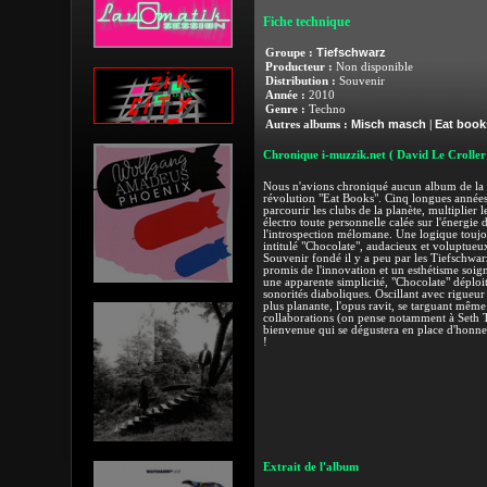
Fiche technique
Tiefschwarz
Groupe :
Producteur :
Non disponible
Distribution :
Souvenir
Année :
2010
Genre :
Techno
Misch masch
Eat book
Autres albums :
|
Chronique i-muzzik.net
( David Le Croller
Nous n'avions chroniqué aucun album de la f
révolution "Eat Books". Cinq longues années 
parcourir les clubs de la planète, multiplier 
électro toute personnelle calée sur l'énergie 
l'introspection mélomane. Une logique toujo
intitulé "Chocolate", audacieux et voluptueux,
Souvenir fondé il y a peu par les Tiefschwa
promis de l'innovation et un esthétisme soigné
une apparente simplicité, "Chocolate" déploit 
sonorités diaboliques. Oscillant avec rigueur 
plus planante, l'opus ravit, se targuant même
collaborations (on pense notamment à Seth Tr
bienvenue qui se dégustera en place d'honneu
!
Extrait de l'album