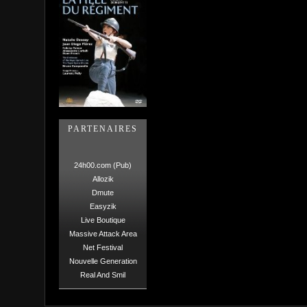
PARTENAIRES
24h00.com (Pub)
Allozik
Dmute
Easyzik
Live Boutique
Massive Attack Area
Net Festival
Nouvelle Generation
Real And Smil