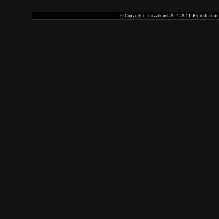
© Copyright I-muzzik.net 2001-2011. Reproduction tot